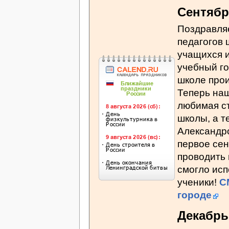
Сентябр
Поздравля
педагогов 
учащихся и
учебный го
школе прои
Теперь наш
любимая ст
школы, а т
Александро
первое сен
проводить 
смогло исп
ученики!
С
городе
Декабрь