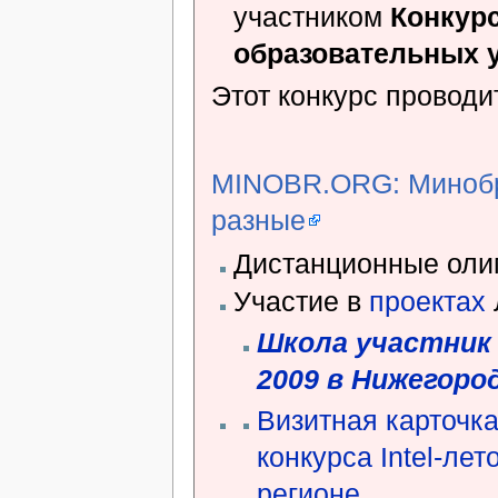
участником
Конкурс
образовательных 
Этот конкурс проводит
MINOBR.ORG: Минобры
разные
Дистанционные ол
Участие в
проектах
Школа участник 
2009 в Нижегоро
Визитная карточк
конкурса Intel-ле
регионе