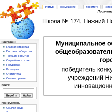
статья
обсуждение
просмотр
исто
Приглаша
Школа № 174, Нижний Н
Перейти к:
навигация
,
поиск
Муниципальное о
навигация
Главная страница
общеобразователь
Портал сообщества
Текущие события
гор
Случайная статья
Поддержка
победитель конк
Категории
Статистика
учреждений Ни
Свежие правки
инновационн
поиск
инструменты
Ссылки сюда