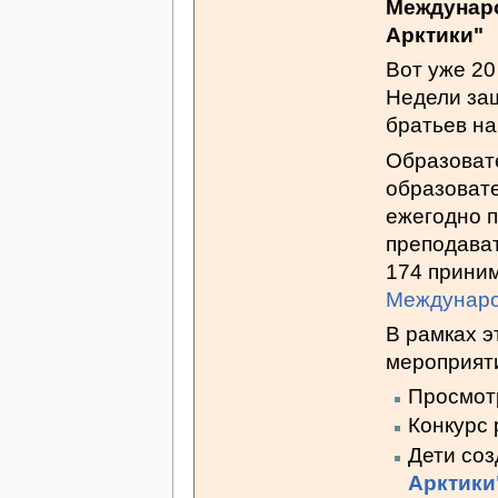
Междунаро
Арктики"
Вот уже 20
Недели за
братьев н
Образоват
образовате
ежегодно 
преподава
174 прини
Междунаро
В рамках 
мероприят
Просмот
Конкурс 
Дети со
Арктики