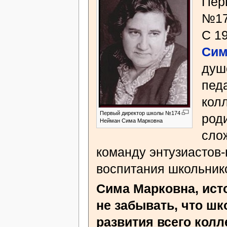
Пер
№17
С 1
Сим
душ
педа
кол
Первый директор школы №174
род
Нейман Сима Марковна
сло
команду энтузиастов-
воспитания школьник
Сима Марковна, ист
не забывать, что шк
развития всего колл