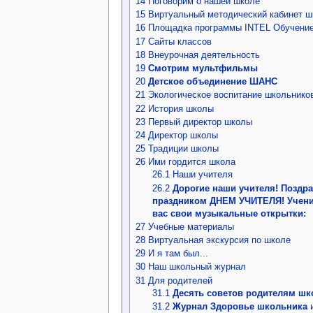
14
Поговорим о нашей школе
15
Виртуальный методический кабинет 
16
Площадка программы INTEL Обучение
17
Сайты классов
18
Внеурочная деятельность
19
Смотрим мультфильмы
20
Детское объединение ШАНС
21
Экологическое воспитание школьнико
22
История школы
23
Первый директор школы
24
Директор школы
25
Традиции школы
26
Ими гордится школа
26.1
Наши учителя
26.2
Дорогие наши учителя! Поздра
праздником ДНЕМ УЧИТЕЛЯ! Ученик
вас свои музыкальные открытки:
27
Учебные материалы
28
Виртуальная экскурсия по школе
29
И я там был...
30
Наш школьный журнал
31
Для родителей
31.1
Десять советов родителям ш
31.2
Журнал Здоровье школьника
и