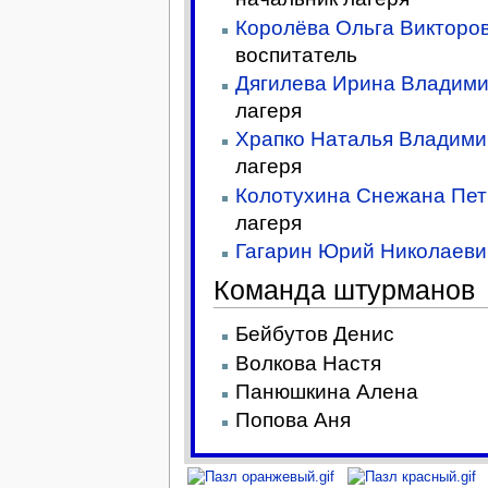
Королёва Ольга Викторо
воспитатель
Дягилева Ирина Владим
лагеря
Храпко Наталья Владим
лагеря
Колотухина Снежана Пе
лагеря
Гагарин Юрий Николаеви
Команда штурманов
Бейбутов Денис
Волкова Настя
Панюшкина Алена
Попова Аня