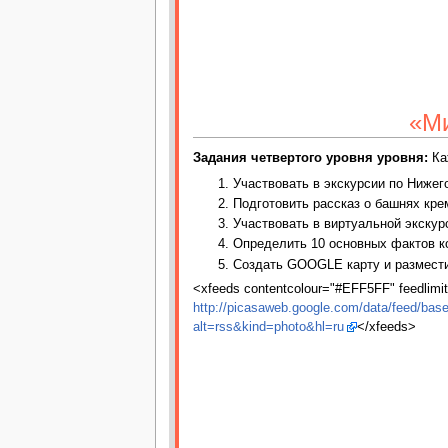
«Ми
Задания четвертого уровня уровня:
Ка
Участвовать в экскурсии по Ниже
Подготовить рассказ о башнях кр
Участвовать в виртуальной экску
Определить 10 основных фактов 
Создать GOOGLE карту и размести
<xfeeds contentcolour="#EFF5FF" feedlimit=
http://picasaweb.google.com/data/feed/b
alt=rss&kind=photo&hl=ru
</xfeeds>