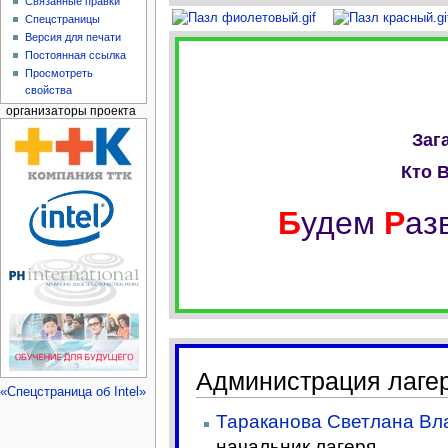
Связанные правки
Спецстраницы
Версия для печати
Постоянная ссылка
Просмотреть
свойства
организаторы проекта
Заг
Кто 
Б
удем
Р
аз
Администрация лаге
«Спецстраница об Intel»
Тараканова Светлана В
начальник лагеря