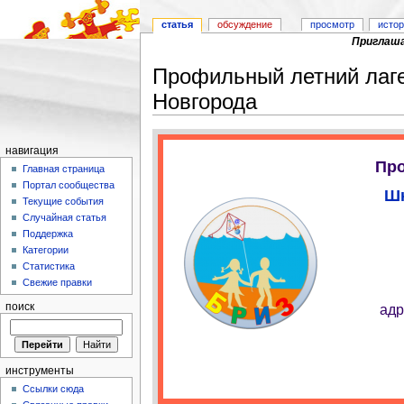
статья
обсуждение
просмотр
исто
Приглаша
Профильный летний лаг
Новгорода
Перейти к:
навигация
,
поиск
навигация
Пр
Главная страница
Портал сообщества
Шк
Текущие события
Случайная статья
Поддержка
Категории
Статистика
Свежие правки
поиск
адр
инструменты
Ссылки сюда