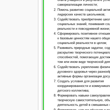
опыта учащихся в результате усп
самореализации личности;
Помочь развитию социальной акти
лидерских качеств школьников;
Содействовать приобретению шко
социальных знаний, понимания со
реальности и повседневной жизни;
Сформировать позитивное отноше
к базовым ценностям нашего общес
социальной реальности в целом;
Развивать природные задатки, со
раскрытию творческого потенциал
способностей, помогающих достиж
том или ином виде творческой дея
Содействовать укреплению физиче
духовного здоровья через разноо
активные формы организации досу
Создать условия для развития
координированности и коммуникат
детского коллектива;
Формировать навыки самоуправле
творческую самостоятельную, о
деятельность детей в смешанных 
Формировать навыки общения и то