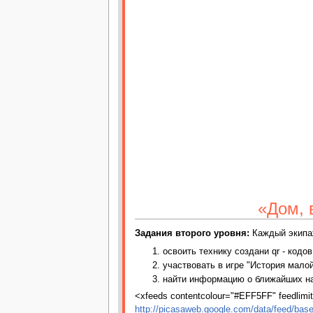
«Дом, 
Задания второго уровня:
Каждый экипа
освоить технику создани qr - кодов
участвовать в игре "История мало
найти информацию о ближайших н
<xfeeds contentcolour="#EFF5FF" feedlimit=
http://picasaweb.google.com/data/feed/b