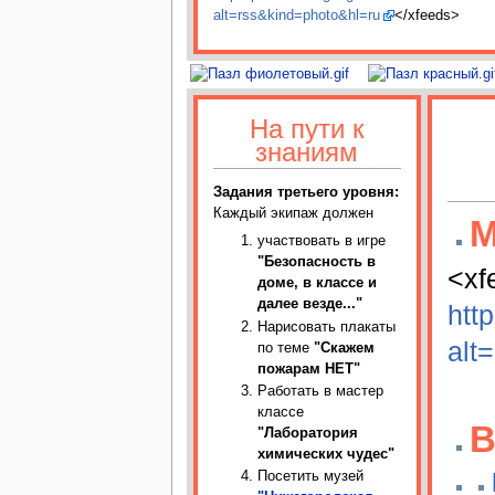
alt=rss&kind=photo&hl=ru
</xfeeds>
На пути к
знаниям
Задания третьего уровня:
Каждый экипаж должен
М
участвовать в игре
"Безопасность в
<xf
доме, в классе и
далее везде..."
htt
Нарисовать плакаты
alt
по теме
"Скажем
пожарам НЕТ"
Работать в мастер
классе
В
"Лаборатория
химических чудес"
Посетить музей