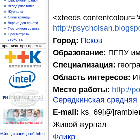
Связанные правки
Вклад участника
Журналы
<xfeeds contentcolour="#
Спецстраницы
Версия для печати
http://psycholsan.blogsp
Постоянная ссылка
Просмотреть
Город:
Псков
свойства
организаторы проекта
Образование:
ПГПУ им.
Специализация:
геогр
Область интересов:
ИК
Место работы:
http://p
Середкинская средняя 
E-mail:
ks_69[@]rambler
Живой журнал
«Спецстраница об Intel»
Фликр