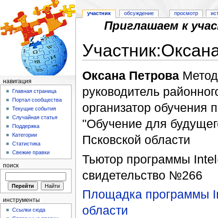
участник
обсуждение
просмотр
ис
Приглашаем к уча
Участник:Оксан
Перейти к:
навигация
,
поиск
Оксана Петрова
Мето
навигация
руководитель районного
Главная страница
Портал сообщества
организатор обучения п
Текущие события
Случайная статья
"Обучение для будущег
Поддержка
Категории
Псковской области
Статистика
Свежие правки
Тьютор программы Intel
поиск
свидетельство №266
Площадка программы In
инструменты
области
Ссылки сюда