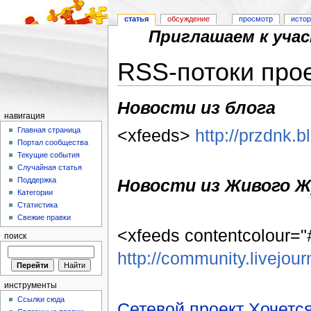
статья
обсуждение
просмотр
исто
Приглашаем к уча
RSS-потоки прое
Перейти к:
навигация
,
поиск
Новости из блога
навигация
<xfeeds>
http://przdnk.
Главная страница
Портал сообщества
Текущие события
Случайная статья
Новости из Живого Ж
Поддержка
Категории
Статистика
Свежие правки
<xfeeds contentcolour="#
поиск
http://community.livejour
инструменты
Ссылки сюда
Сетевой проект Хочетс