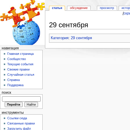
статья
обсуждение
просмотр
исто
[
скр
29 сентября
Перейти к:
навигация
,
поиск
Категория
:
29 сентября
навигация
Главная страница
Сообщество
Текущие события
Свежие правки
Случайная статья
Справка
Поддержка
поиск
инструменты
Ссылки сюда
Связанные правки
Загрузить файл