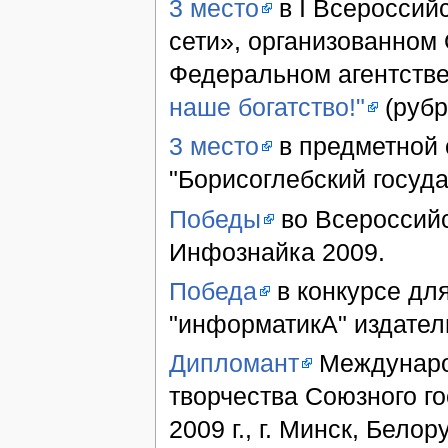
3 место
в I Всероссий
сети», организованном
Федеральном агентстве
наше богатство!"
(рубр
3 место
в предметной
"Борисоглебский госуда
Победы
во Всероссийс
Инфознайка 2009.
Победа
в конкурсе дл
"информатикА" издател
Дипломант
Международ
творчества Союзного го
2009 г., г. Минск, Белор