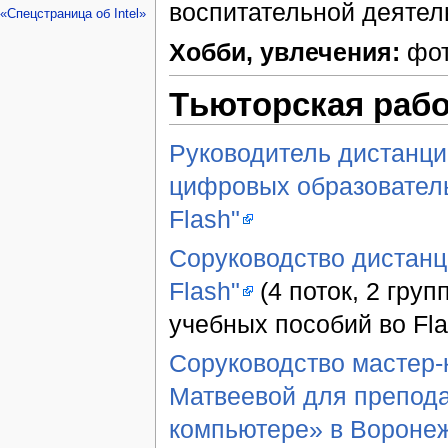
воспитательной деятел
«Спецстраница об Intel»
Хобби, увлечения:
фот
Тьюторская рабо
Руководитель дистанци
цифровых образователь
Flash"
Соруководство дистанц
Flash"
(4 поток, 2 гру
учебных пособий во Fla
Соруководство мастер-
Матвеевой для препода
компьютере» в Воронеж