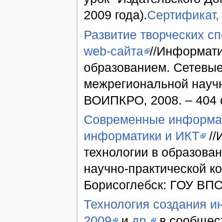
2009 года).
Сертификат,
Развитие творческих с
web-сайта
//Информати
образованием. Сетевые
межрегиональной научн
ВОИПКРО, 2008. – 404 с
Современные информац
информатики и ИКТ
//
технологии в образова
научно-практической ко
Борисоглебск: ГОУ ВПО 
Технология создания и
2009
и
др.
в сообщест