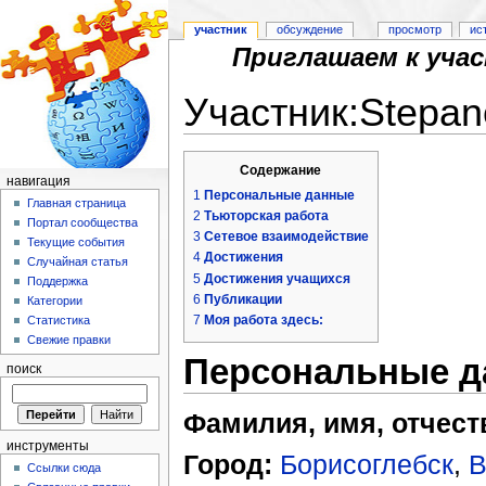
участник
обсуждение
просмотр
ис
Приглашаем к уча
Участник:Stepa
Перейти к:
навигация
,
поиск
Содержание
навигация
1
Персональные данные
Главная страница
2
Тьюторская работа
Портал сообщества
3
Сетевое взаимодействие
Текущие события
4
Достижения
Случайная статья
5
Достижения учащихся
Поддержка
6
Публикации
Категории
7
Моя работа здесь:
Статистика
Свежие правки
Персональные д
поиск
Фамилия, имя, отчест
инструменты
Город:
Борисоглебск
,
В
Ссылки сюда