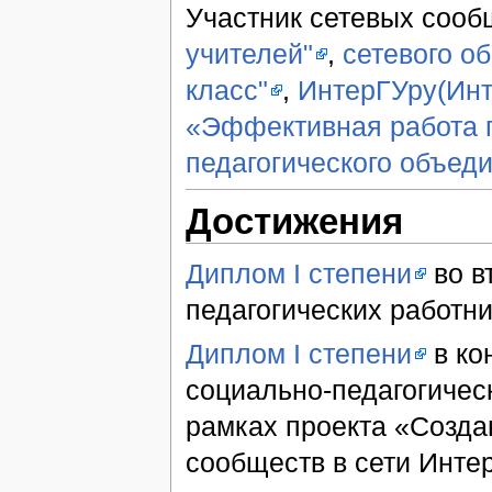
Участник сетевых сооб
учителей"
,
сетевого о
класс"
,
ИнтерГУру(Инте
«Эффективная работа п
педагогического объед
Достижения
Диплом I степени
во в
педагогических работн
Диплом I степени
в ко
социально-педагогичес
рамках проекта «Созда
сообществ в сети Интер