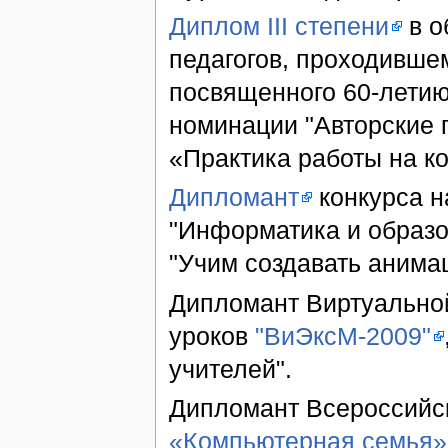
Диплом III степени
в о
педагогов, проходившем
посвященного 60-лети
номинации "Авторские 
«Практика работы на ко
Дипломант
конкурса н
"Информатика и образо
"Учим создавать анима
Дипломант Виртуально
уроков
"ВиЭксМ-2009"
учителей".
Дипломант Всероссийс
«Компьютерная семья»