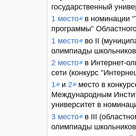
государственный униве
1 место
в номинации 
программы" Областного
1 место
во II (муници
олимпиады школьников
2 место
в Интернет-ол
сети (конкурс "Интерне
1
и
2
место в конкурс
Международным Инстит
университет в номинац
3 место
в III (областн
олимпиады школьников