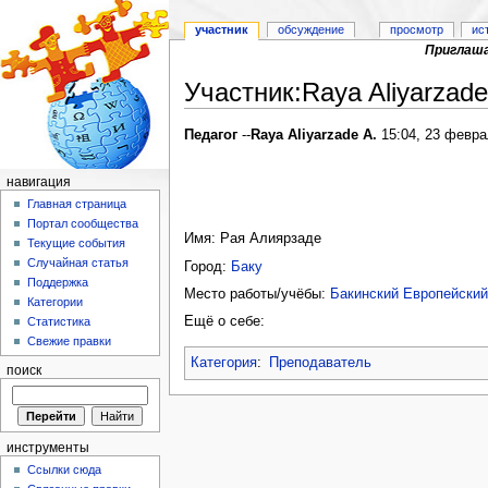
участник
обсуждение
просмотр
ис
Приглаша
Участник:Raya Aliyarzade
Перейти к:
навигация
,
поиск
Педагог
--
Raya Aliyarzade A.
15:04, 23 февра
навигация
Главная страница
Портал сообщества
Имя: Рая Алиярзаде
Текущие события
Случайная статья
Город:
Баку
Поддержка
Место работы/учёбы:
Бакинский Европейский
Категории
Ещё о себе:
Статистика
Свежие правки
Категория
:
Преподаватель
поиск
инструменты
Ссылки сюда