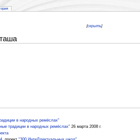
тория
[
скрыть
]
аташа
радиции в народных ремёслах"
ные традиции в народных ремёслах"
26 марта 2008 г.
оекта
4
, проект
"300 ИнтеЛлектуальных школ"