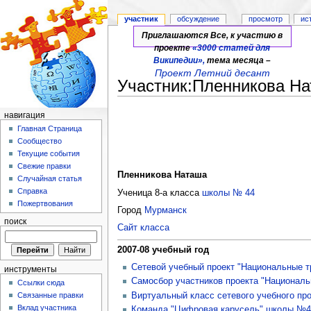
участник
обсуждение
просмотр
ис
Приглашаются Все, к участию в
проекте
«3000 статей для
Википедии»,
тема месяца –
Проект Летний десант
Участник:Пленникова Н
Перейти к:
навигация
,
поиск
навигация
Главная Страница
Сообщество
Текущие события
Свежие правки
Пленникова Наташа
Случайная статья
Справка
Ученица 8-а класса
школы № 44
Пожертвования
Город
Мурманск
поиск
Сайт класса
2007-08 учебный год
Сетевой учебный проект "Национальные т
инструменты
Самосбор участников проекта "Националь
Ссылки сюда
Виртуальный класс сетевого учебного пр
Связанные правки
Вклад участника
Команда "Цифровая карусель" школы №4