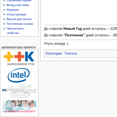
Связанные правки
Вклад участника
Журналы
Спецстраницы
Версия для печати
Постоянная ссылка
Просмотреть
До события
Новый Год
дней осталось
-
-122
свойства
До события
"Полтинник"
дней осталось
-
-83
Учусь всегда :)
организаторы проекта
Категория
:
Учитель