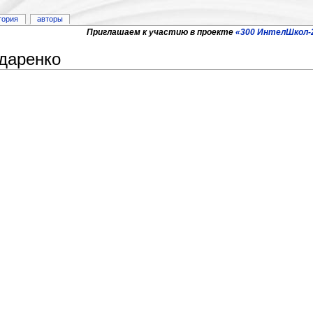
тория
авторы
Приглашаем к участию в проекте
«300 ИнтелШкол-
даренко