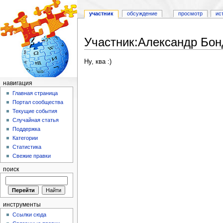
участник
обсуждение
просмотр
ис
Участник:Александр Бон
Перейти к:
навигация
,
поиск
Ну, ква :)
навигация
Главная страница
Портал сообщества
Текущие события
Случайная статья
Поддержка
Категории
Статистика
Свежие правки
поиск
инструменты
Ссылки сюда