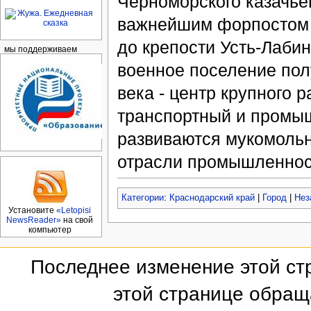
Черноморского казачьег
важнейшим форпостом 
до крепости Усть-Лабин
мы поддерживаем
военное поселение полу
века - центр крупного 
транспортный и промыш
развиваются мукомольн
отрасли промышленнос
Категории
:
Краснодарский край
|
Город
|
Нез
Установите
«Letopisi
NewsReader»
на свой
компьютер
Последнее изменение этой стр
этой странице обращ