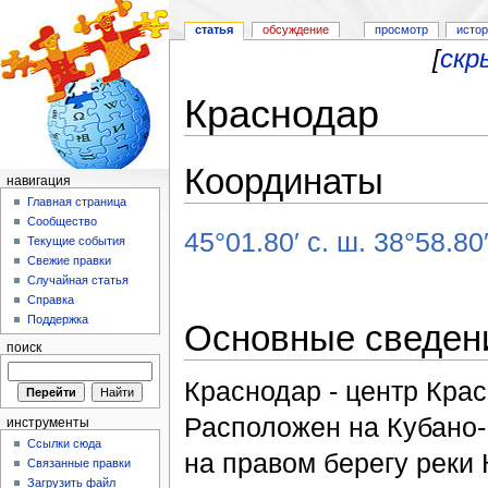
статья
обсуждение
просмотр
исто
[
скр
Краснодар
Перейти к:
навигация
,
поиск
Координаты
навигация
Главная страница
Сообщество
45°01.80′ с. ш. 38°58.80′
Текущие события
Свежие правки
Случайная статья
Справка
Поддержка
Основные сведен
поиск
Краснодар - центр Крас
Расположен на Кубано-
инструменты
Ссылки сюда
на правом берегу реки 
Связанные правки
Загрузить файл