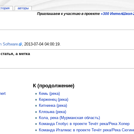
стория
авторы
Приглашаем к участию в проекте
«300 ИнтелШкол-
on Software
, 2013-07-04 04:00:19.
статья, а метка
К (продолжение)
hert
Кемь (река)
Керженец (река)
Китнинка (река)
Клязьма (река)
Кола, река (Мурманская область)
Команда Глобус в проекте Течёт река/Река Хопер
Команда Италмас в проекте Течёт река/Река Сюгин