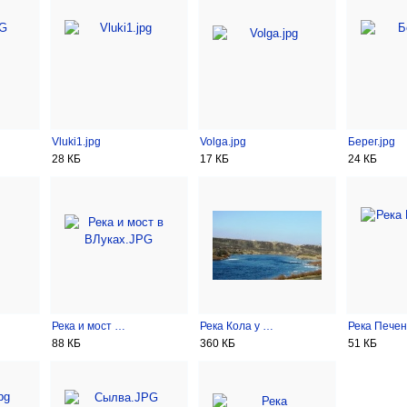
Vluki1.jpg
Volga.jpg
Берег.jpg
28 КБ
17 КБ
24 КБ
Река и мост …
Река Кола у …
Река Пече
88 КБ
360 КБ
51 КБ