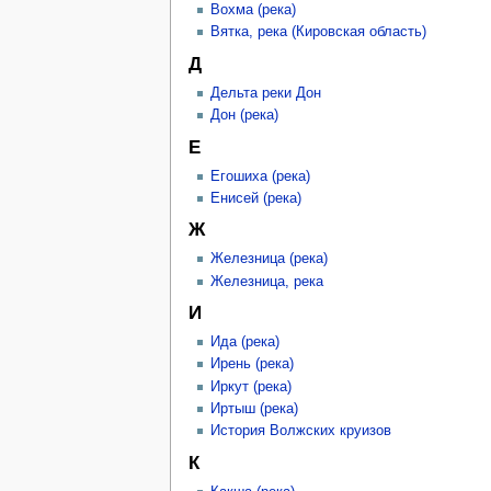
Вохма (река)
Вятка, река (Кировская область)
Д
Дельта реки Дон
Дон (река)
Е
Егошиха (река)
Енисей (река)
Ж
Железница (река)
Железница, река
И
Ида (река)
Ирень (река)
Иркут (река)
Иртыш (река)
История Волжских круизов
К