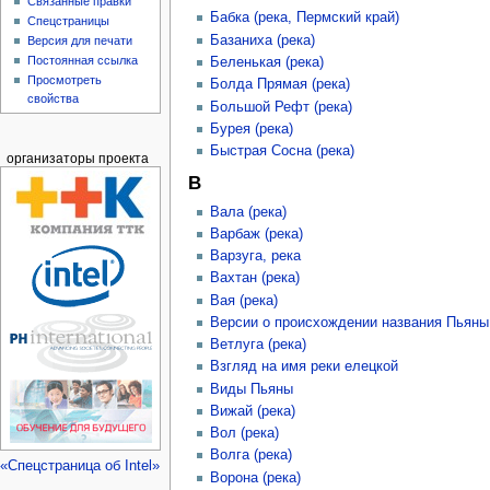
Связанные правки
Бабка (река, Пермский край)
Спецстраницы
Базаниха (река)
Версия для печати
Постоянная ссылка
Беленькая (река)
Просмотреть
Болда Прямая (река)
свойства
Большой Рефт (река)
Бурея (река)
Быстрая Сосна (река)
организаторы проекта
В
Вала (река)
Варбаж (река)
Варзуга, река
Вахтан (река)
Вая (река)
Версии о происхождении названия Пьяны
Ветлуга (река)
Взгляд на имя реки елецкой
Виды Пьяны
Вижай (река)
Вол (река)
Волга (река)
«Спецстраница об Intel»
Ворона (река)