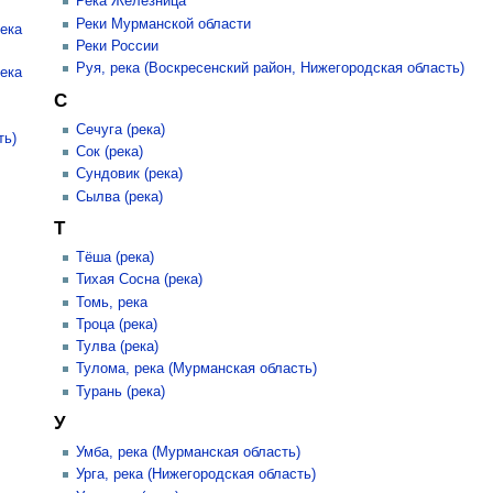
Река Железница
Реки Мурманской области
ека
Реки России
Руя, река (Воскресенский район, Нижегородская область)
Река
С
Сечуга (река)
ть)
Сок (река)
Сундовик (река)
Сылва (река)
Т
Тёша (река)
Тихая Сосна (река)
Томь, река
Троца (река)
Тулва (река)
Тулома, река (Мурманская область)
Турань (река)
У
Умба, река (Мурманская область)
Урга, река (Нижегородская область)