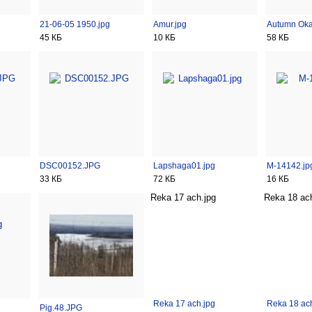
21-06-05 1950.jpg
Amur.jpg
Autumn Oka
45 КБ
10 КБ
58 КБ
DSC00152.JPG
Lapshaga01.jpg
M-14142.jp
33 КБ
72 КБ
16 КБ
Reka 17 ach.jpg
Reka 18 ach
Reka 17 ach.jpg
Reka 18 ach
Pig.48.JPG