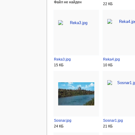
Файл не найден
22 КБ
Reka3.jpg
Reka4.jpg
15 КБ
10 КБ
Sosnar.jpg
Sosnar1.jpg
24 КБ
21 КБ