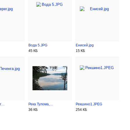
Вода 5.JPG
Енисей.jpg
45 КБ
15 КБ
нг…
Река Тулома,…
Рекшино1.JPEG
36 КБ
254 КБ