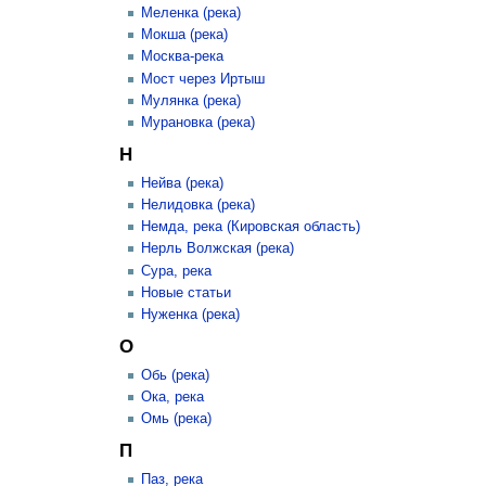
Меленка (река)
Мокша (река)
Москва-река
Мост через Иртыш
Мулянка (река)
Мурановка (река)
Н
Нейва (река)
Нелидовка (река)
Немда, река (Кировская область)
Нерль Волжская (река)
Сура, река
Новые статьи
Нуженка (река)
О
Обь (река)
Ока, река
Омь (река)
П
Паз, река