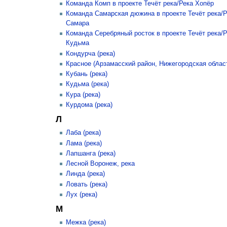
Команда Комп в проекте Течёт река/Река Хопёр
Команда Самарская дюжина в проекте Течёт река/Р
Самара
Команда Серебряный росток в проекте Течёт река/
Кудьма
Кондурча (река)
Красное (Арзамасский район, Нижегородская облас
Кубань (река)
Кудьма (река)
Кура (река)
Курдома (река)
Л
Лаба (река)
Лама (река)
Лапшанга (река)
Лесной Воронеж, река
Линда (река)
Ловать (река)
Лух (река)
М
Межка (река)