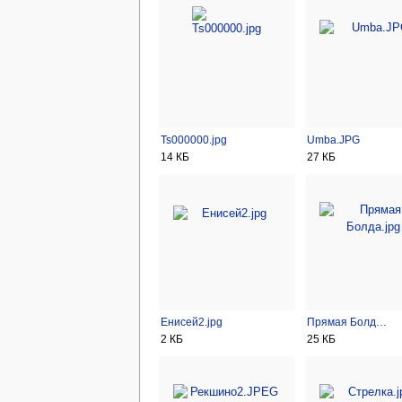
Ts000000.jpg
Umba.JPG
14 КБ
27 КБ
Енисей2.jpg
Прямая Болд…
2 КБ
25 КБ