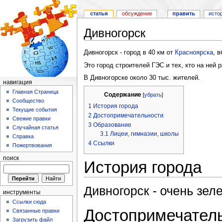
статья
обсуждение
править
исто
Дивногорск
Дивногорск - город в 40 км от
Красноярска
, 
Это город строителей ГЭС и тех, кто на ней р
В Дивногорске около 30 тыс. жителей.
навигация
Главная Страница
Содержание
[
убрать
]
Сообщество
1
История города
Текущие события
2
Достопримечательности
Свежие правки
3
Образование
Случайная статья
3.1
Лицеи, гимназии, школы
Справка
4
Ссылки
Пожертвования
поиск
История города
Дивногорск - очень зел
инструменты
Ссылки сюда
Достопримечател
Связанные правки
Загрузить файл