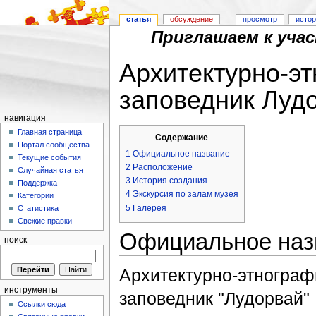
статья
обсуждение
просмотр
исто
Приглашаем к уча
Архитектурно-эт
заповедник Луд
навигация
Перейти к:
навигация
,
поиск
Главная страница
Содержание
Портал сообщества
1
Официальное название
Текущие события
2
Расположение
Случайная статья
3
История создания
Поддержка
4
Экскурсия по залам музея
Категории
5
Галерея
Статистика
Свежие правки
Официальное наз
поиск
Архитектурно-этнограф
инструменты
заповедник "Лудорвай"
Ссылки сюда